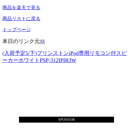
商品を楽天で見る
商品リストに戻る
トップページ
本日のリンク元|
0
|
(入荷予定5/下)プリンストンiPod専用リモコン付スピ
ーカーホワイトPSP-312IPIR3W
SPONSOR