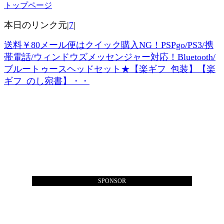
トップページ
本日のリンク元|
7
|
送料￥80メール便はクイック購入NG！PSPgo/PS3/携
帯電話/ウィンドウズメッセンジャー対応！Bluetooth/
ブルートゥースヘッドセット★【楽ギフ_包装】【楽
ギフ_のし宛書】・・
SPONSOR