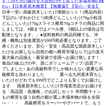
す！24ヶ月の歳月を大自然の中で育てた本場本物の味
わい【日本産原木椎茸】【無農薬】【安心・安全】
日本一安い高級原木しいたけ堪能セット！[商品内容]
下記のいずれかひとつ肉厚どんこしいたけ70g小粒花
どんこしいたけ70gスライス椎茸70gコチラの商品に関
しましては、4個まではメール便、5個以上の場合は宅
配便となります。」●送料無料の商品同梱でも、沖
縄・離島は別途運賃が200円程必要となります。ご了
承くださいませ。安心・安全・高品質な国産原木しい
たけをお探しなら自然の都へ椎茸市場ならではの楽天
最大級の品揃え・最安値で全国へお届け致します！
食品の値上げの中、逆にボリュームアップ↑品質アッ
プしました↑ あの高級料亭でしか味わえない貴重な高
級椎茸も加わりました 選べる九州原木育ちし
いたけがどれでも999円でどこよりも安くでお届けし
ます 国産原木乾ししいたけ市場直売店がお届けす
る「高品質・低価格」のお試しセット 年間数十トン
もの椎茸を扱う自然の都が選ぶ本場本物の味を全国
へ・・・ 高級椎茸をスーパーやデパートで、もう