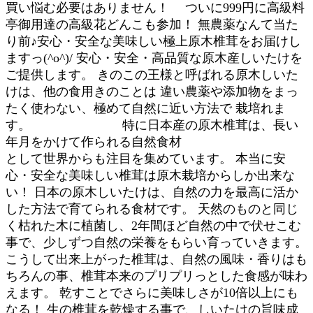
買い悩む必要はありません！ ついに999円に高級料
亭御用達の高級花どんこも参加！ 無農薬なんて当た
り前♪安心・安全な美味しい極上原木椎茸をお届けし
ますっ(^o^)/ 安心・安全・高品質な原木産しいたけを
ご提供します。 きのこの王様と呼ばれる原木しいた
けは、他の食用きのことは 違い農薬や添加物をまっ
たく使わない、極めて自然に近い方法で 栽培れま
す。 特に日本産の原木椎茸は、長い
年月をかけて作られる自然食材
として世界からも注目を集めています。 本当に安
心・安全な美味しい椎茸は原木栽培からしか出来な
い！ 日本の原木しいたけは、自然の力を最高に活か
した方法で育てられる食材です。 天然のものと同じ
く枯れた木に植菌し、2年間ほど自然の中で伏せこむ
事で、少しずつ自然の栄養をもらい育っていきます。
こうして出来上がった椎茸は、自然の風味・香りはも
ちろんの事、椎茸本来のプリプリっとした食感が味わ
えます。 乾すことでさらに美味しさが10倍以上にも
なる！ 生の椎茸を乾燥する事で、しいたけの旨味成