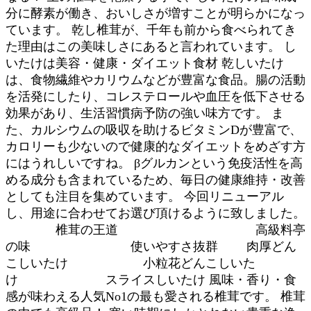
分に酵素が働き、おいしさが増すことが明らかになっ
ています。 乾し椎茸が、千年も前から食べられてき
た理由はこの美味しさにあると言われています。 し
いたけは美容・健康・ダイエット食材 乾しいたけ
は、食物繊維やカリウムなどが豊富な食品。腸の活動
を活発にしたり、コレステロールや血圧を低下させる
効果があり、生活習慣病予防の強い味方です。 ま
た、カルシウムの吸収を助けるビタミンDが豊富で、
カロリーも少ないので健康的なダイエットをめざす方
にはうれしいですね。 βグルカンという免疫活性を高
める成分も含まれているため、毎日の健康維持・改善
としても注目を集めています。 今回リニューアル
し、用途に合わせてお選び頂けるように致しました。
椎茸の王道 高級料亭
の味 使いやすさ抜群 肉厚どん
こしいたけ 小粒花どんこしいた
け スライスしいたけ 風味・香り・食
感が味わえる人気No1の最も愛される椎茸です。 椎茸