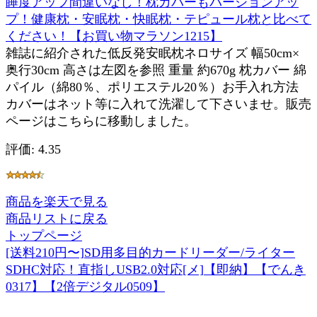
睡度アップ間違いなし！枕カバーもバージョンアッ
プ！健康枕・安眠枕・快眠枕・テピュール枕と比べて
ください！【お買い物マラソン1215】
雑誌に紹介された低反発安眠枕ネロサイズ 幅50cm×
奥行30cm 高さは左図を参照 重量 約670g 枕カバー 綿
パイル（綿80％、ポリエステル20％）お手入れ方法
カバーはネット等に入れて洗濯して下さいませ。販売
ページはこちらに移動しました。
評価: 4.35
商品を楽天で見る
商品リストに戻る
トップページ
[送料210円〜]SD用多目的カードリーダー/ライター
SDHC対応！直指しUSB2.0対応[メ]【即納】【でんき
0317】【2倍デジタル0509】